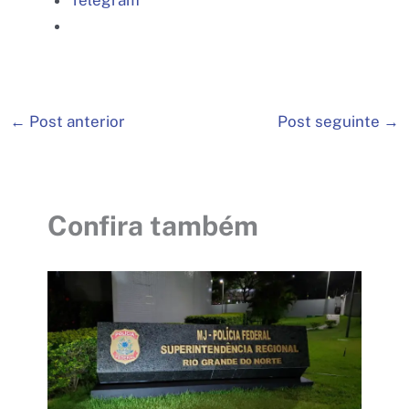
Telegram
←
Post anterior
Post seguinte
→
Confira também