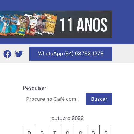
WhatsApp (84) 98752-1278
Pesquisar
Buscar
outubro 2022
D
S
T
Q
Q
S
S