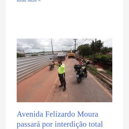
Read More »
das
Dunas
e
Cajueiro
de
Pirangi
funcionarão
normalmente
durante
o
feriado
de
Tiradentes
Avenida Felizardo Moura
passará por interdição total