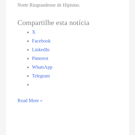
Norte Riograndense de Hipismo.
Compartilhe esta notícia
X
Facebook
LinkedIn
Pinterest
WhatsApp
Telegram
Circuito
Read More »
de
Exposições
Agropecuárias