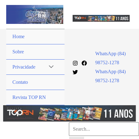
Ir
para
o
conteúdo
Home
Sobre
WhatsApp (84)
98752-1278
Privacidade
WhatsApp (84)
98752-1278
Contato
Revista TOP RN
Pesquisar