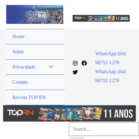
Ir
para
o
conteúdo
Home
Sobre
WhatsApp (84)
98752-1278
Privacidade
WhatsApp (84)
98752-1278
Contato
Revista TOP RN
Pesquisar