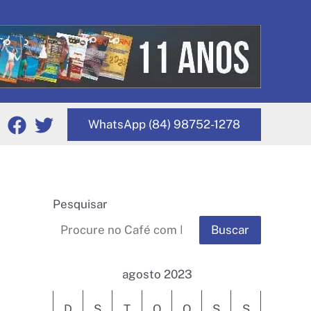
WhatsApp (84) 98752-1278
Pesquisar
Buscar
agosto 2023
D
S
T
Q
Q
S
S