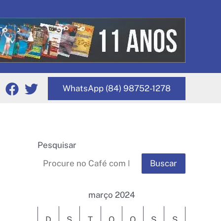
WhatsApp (84) 98752-1278
Pesquisar
Buscar
março 2024
D
S
T
Q
Q
S
S