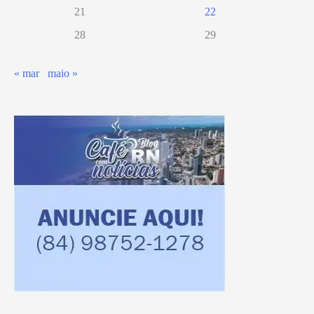
21
22
28
29
« mar
maio »