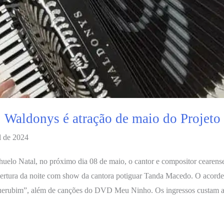
, Waldonys é atração de maio do Projeto
l de 2024
achuelo Natal, no próximo dia 08 de maio, o cantor e compositor cea
abertura da noite com show da cantora potiguar Tanda Macedo. O acord
erubim”, além de canções do DVD Meu Ninho. Os ingressos custam a pa