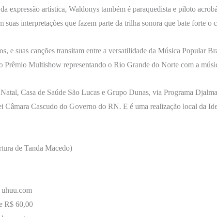
 expressão artística, Waldonys também é paraquedista e piloto acrobá
suas interpretações que fazem parte da trilha sonora que bate forte o c
 e suas canções transitam entre a versatilidade da Música Popular Bras
o Prêmio Multishow representando o Rio Grande do Norte com a música 
d Natal, Casa de Saúde São Lucas e Grupo Dunas, via Programa Djalm
i Câmara Cascudo do Governo do RN. E é uma realização local da Ide
rtura de Tanda Macedo)
no uhuu.com
de R$ 60,00