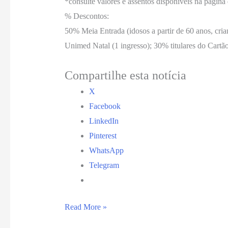
*consulte valores e assentos disponíveis na página
% Descontos:
50% Meia Entrada (idosos a partir de 60 anos, cria
Unimed Natal (1 ingresso); 30% titulares do Cartão
Compartilhe esta notícia
X
Facebook
LinkedIn
Pinterest
WhatsApp
Telegram
Ícone
Read More »
do