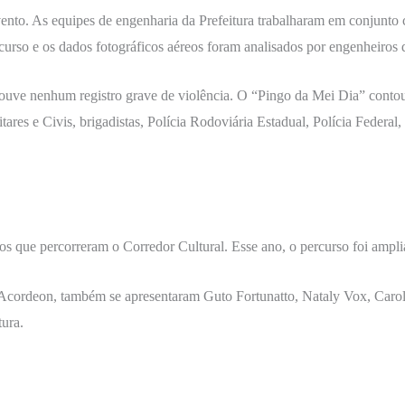
vento. As equipes de engenharia da Prefeitura trabalharam em conjunt
curso e os dados fotográficos aéreos foram analisados por engenheiros 
houve nenhum registro grave de violência. O “Pingo da Mei Dia” conto
itares e Civis, brigadistas, Polícia Rodoviária Estadual, Polícia Federal
os que percorreram o Corredor Cultural. Esse ano, o percurso foi ampli
Acordeon, também se apresentaram Guto Fortunatto, Nataly Vox, Carol
ura.