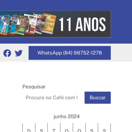
WhatsApp (84) 98752-1278
Pesquisar
Buscar
junho 2024
D
S
T
Q
Q
S
S