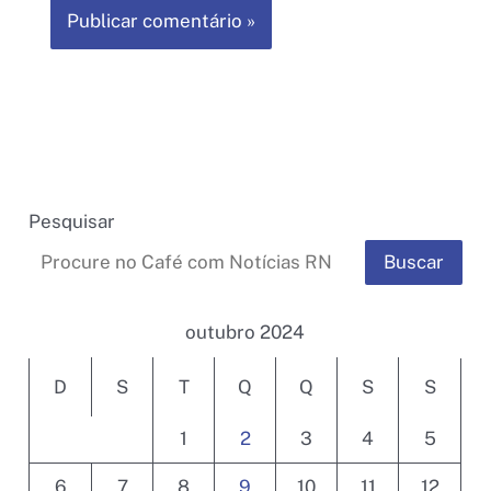
Pesquisar
Buscar
outubro 2024
D
S
T
Q
Q
S
S
1
2
3
4
5
6
7
8
9
10
11
12