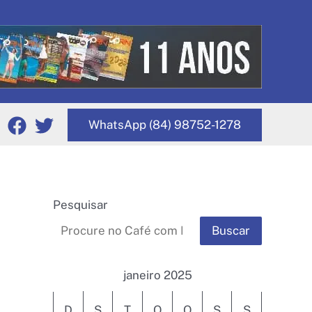
WhatsApp (84) 98752-1278
Pesquisar
Buscar
janeiro 2025
D
S
T
Q
Q
S
S