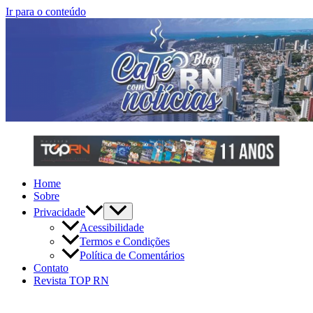
Ir para o conteúdo
Home
Sobre
Privacidade
Acessibilidade
Termos e Condições
Política de Comentários
Contato
Revista TOP RN