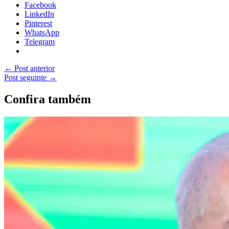
Facebook
LinkedIn
Pinterest
WhatsApp
Telegram
←
Post anterior
Post seguinte
→
Confira também