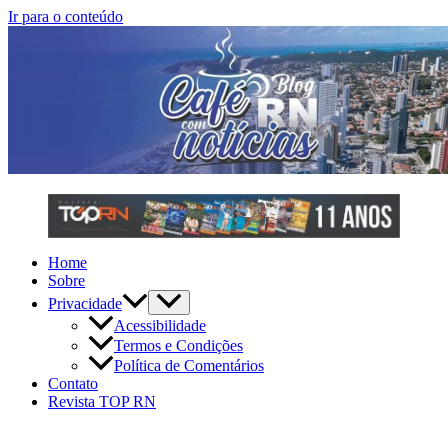
Ir para o conteúdo
Home
Sobre
Privacidade
Acessibilidade
Termos e Condições
Política de Comentários
Contato
Revista TOP RN