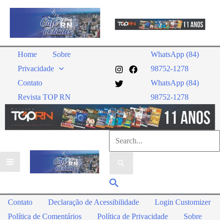
Ir
para
o
conteúdo
Home
Sobre
WhatsApp (84)
Privacidade
98752-1278
Contato
WhatsApp (84)
Revista TOP RN
98752-1278
Pesquisar
por:
Pesquisar
Contato
Declaração de Acessibilidade
Login Customizer
Política de Comentários
Política de Privacidade
Sobre