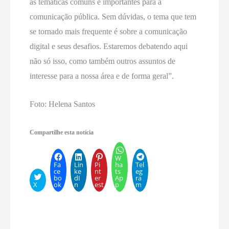
as temáticas comuns e importantes para a
comunicação pública. Sem dúvidas, o tema que tem
se tornado mais frequente é sobre a comunicação
digital e seus desafios. Estaremos debatendo aqui
não só isso, como também outros assuntos de
interesse para a nossa área e de forma geral”.
Foto: Helena Santos
Compartilhe esta notícia
W
Fa
Lin
Pi
ha
Tel
ce
ke
nt
ts
eg
bo
dI
er
Ap
ra
X
ok
n
est
p
m