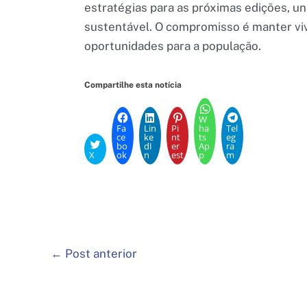
estratégias para as próximas edições, u
sustentável. O compromisso é manter viva
oportunidades para a população.
Compartilhe esta notícia
W
Fa
Lin
Pi
ha
Tel
ce
ke
nt
ts
eg
bo
dI
er
Ap
ra
X
ok
n
est
p
m
←
Post anterior