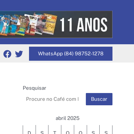
WhatsApp (84) 98752-1278
Pesquisar
Buscar
abril 2025
D
S
T
Q
Q
S
S