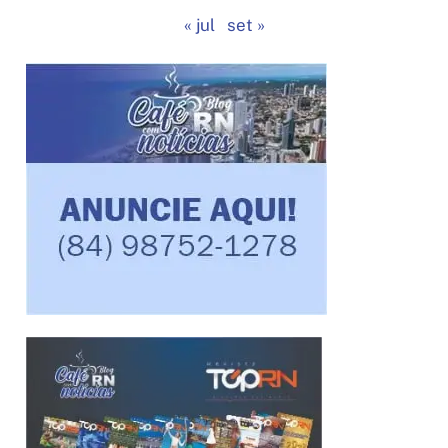
« jul
set »