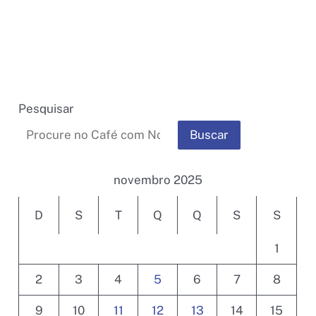
RN
destaca
necessidade
de
proteger
a
Pesquisar
caatinga
Buscar
durante
a
COP30
novembro 2025
D
S
T
Q
Q
S
S
1
2
3
4
5
6
7
8
9
10
11
12
13
14
15