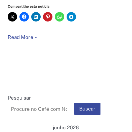
Compartilhe esta notícia
Bolsa
Read More »
Família
chega
a
mais
de
476,2
mil
Pesquisar
beneficiários
Buscar
do
Rio
Grande
junho 2026