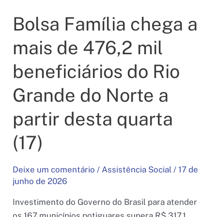
gratuito
Bolsa Família chega a
para
a
mais de 476,2 mil
população
de
beneficiários do Rio
Extremoz
Grande do Norte a
partir desta quarta
(17)
Deixe um comentário
/
Assistência Social
/
17 de
junho de 2026
Investimento do Governo do Brasil para atender
os 167 municípios potiguares supera R$ 317,1