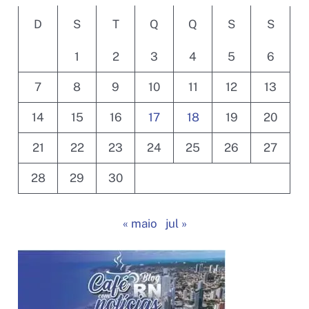
do
D
S
T
Q
Q
S
S
Norte
a
1
2
3
4
5
6
partir
desta
7
8
9
10
11
12
13
quarta
14
15
16
17
18
19
20
(17)
21
22
23
24
25
26
27
28
29
30
« maio
jul »