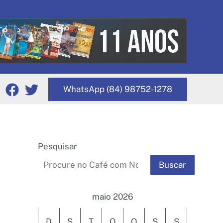
WhatsApp (84) 98752-1278
Pesquisar
Buscar
maio 2026
D
S
T
Q
Q
S
S