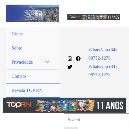
Ir
para
o
conteúdo
Home
Sobre
WhatsApp (84)
98752-1278
Privacidade
WhatsApp (84)
98752-1278
Contato
Revista TOP RN
Pesquisar