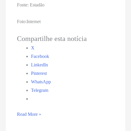
Fonte: Estadão
Foto:Internet
Compartilhe esta notícia
X
Facebook
LinkedIn
Pinterest
WhatsApp
Telegram
Deputados
Read More »
e
senadores