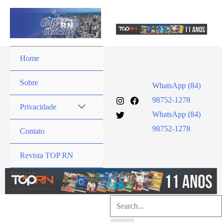
Ir
para
o
conteúdo
Home
Sobre
WhatsApp (84)
98752-1278
Privacidade
WhatsApp (84)
98752-1278
Contato
Revista TOP RN
Pesquisar