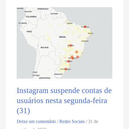
ar
nesta
quarta-
feira
(19/7)
Instagram suspende contas de
usuários nesta segunda-feira
(31)
Deixe um comentário
/
Redes Sociais
/
31 de