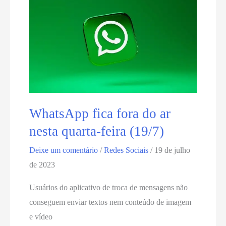
e
apresenta
instabilidade
nesta
quinta
(21)
WhatsApp fica fora do ar
nesta quarta-feira (19/7)
Deixe um comentário
/
Redes Sociais
/
19 de julho
de 2023
Usuários do aplicativo de troca de mensagens não
conseguem enviar textos nem conteúdo de imagem
e vídeo