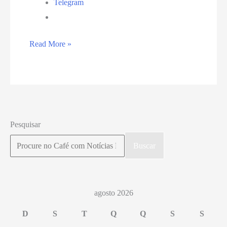
Telegram
Instagram
Read More »
suspende
contas
de
usuários
nesta
Pesquisar
segunda-
Buscar
feira
(31)
agosto 2026
D
S
T
Q
Q
S
S