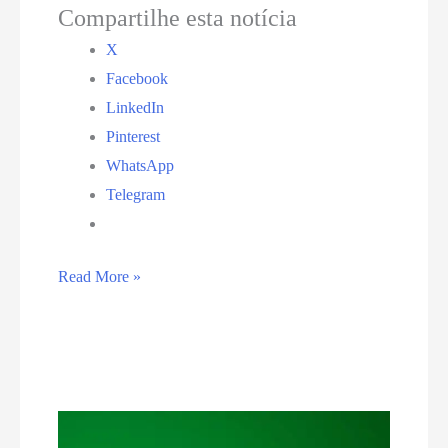
Compartilhe esta notícia
X
Facebook
LinkedIn
Pinterest
WhatsApp
Telegram
‘Você
Read More »
foi
desconectado’:
Instagram
tem
erro