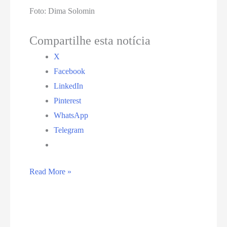
Foto: Dima Solomin
Compartilhe esta notícia
X
Facebook
LinkedIn
Pinterest
WhatsApp
Telegram
WhatsApp
Read More »
fica
fora
do