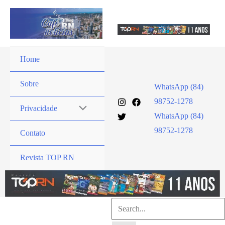
Ir
para
o
conteúdo
Home
Sobre
WhatsApp (84)
98752-1278
Privacidade
WhatsApp (84)
98752-1278
Contato
Revista TOP RN
Pesquisar