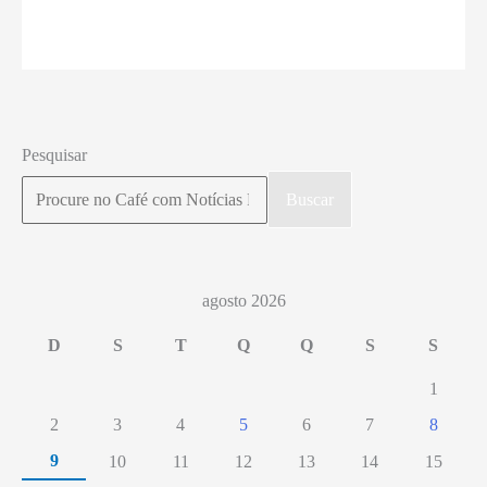
mantém
afastamento
de
Ibaneis
do
Pesquisar
GDF
Buscar
por
90
dias
agosto 2026
D
S
T
Q
Q
S
S
1
2
3
4
5
6
7
8
9
10
11
12
13
14
15