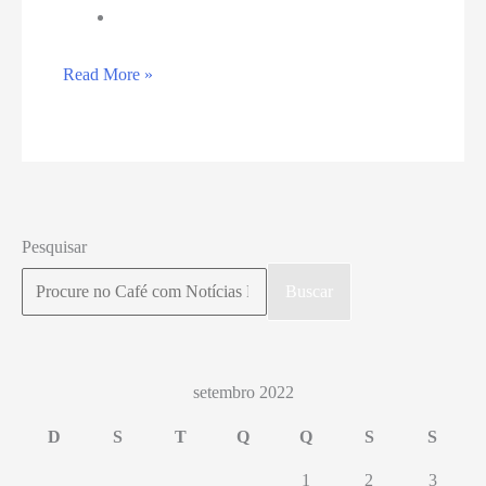
Confira
Read More »
quem
seriam
os
eleitos
para
Pesquisar
Assembleia
Buscar
Legislativa
com
base
no
setembro 2022
agregador
D
S
T
Q
Q
S
S
de
1
2
3
pesquisas