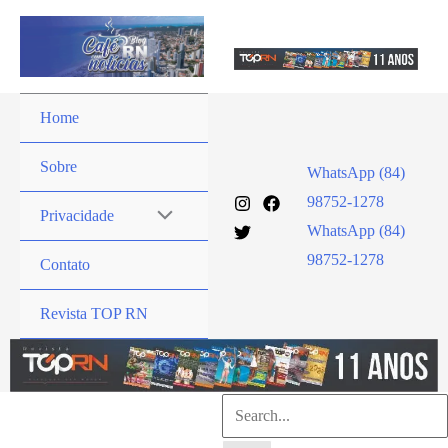
Ir
para
o
conteúdo
Home
Sobre
WhatsApp (84)
98752-1278
Privacidade
WhatsApp (84)
98752-1278
Contato
Revista TOP RN
Pesquisar