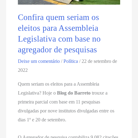
no
agregador
Confira quem seriam os
de
eleitos para Assembleia
pesquisas
Legislativa com base no
agregador de pesquisas
Deixe um comentário
/
Política
/
22 de setembro de
2022
Quem seriam os eleitos para a Assembleia
Legislativa? Hoje o
Blog do Barreto
trouxe a
primeira parcial com base em 11 pesquisas
divulgadas por nove institutos divulgadas entre os
dias 1º e 20 de setembro.
O Agregador de pesquisa contabiliza 9.082 citações