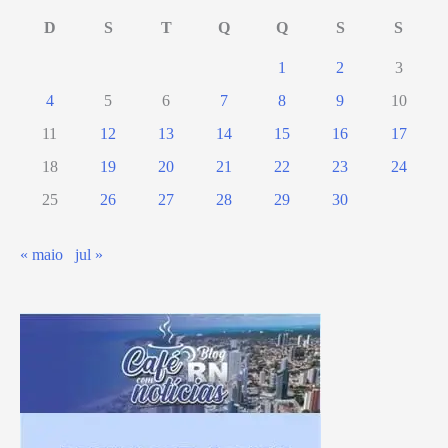
prefeitura
D
S
T
Q
Q
S
S
de
1
2
3
Mossoró
para
4
5
6
7
8
9
10
fazer
11
12
13
14
15
16
17
economia
18
19
20
21
22
23
24
girar
25
26
27
28
29
30
« maio
jul »