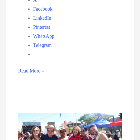
Facebook
LinkedIn
Pinterest
WhatsApp
Telegram
“Pingo
Read More »
da
Mei
Dia”
reúne
multidão
e
confirma