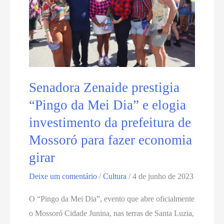
sucesso
na
abertura
do
MCJ
2023
Senadora Zenaide prestigia
“Pingo da Mei Dia” e elogia
investimento da prefeitura de
Mossoró para fazer economia
girar
Deixe um comentário
/
Cultura
/
4 de junho de 2023
O “Pingo da Mei Dia”, evento que abre oficialmente
o Mossoró Cidade Junina, nas terras de Santa Luzia,