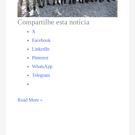
Compartilhe esta notícia
X
Facebook
LinkedIn
Pinterest
WhatsApp
Telegram
Com
Read More »
presença
da
governadora,
“Pingo