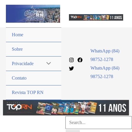
Ir
para
o
conteúdo
Home
Sobre
WhatsApp (84)
98752-1278
Privacidade
WhatsApp (84)
98752-1278
Contato
Revista TOP RN
Pesquisar