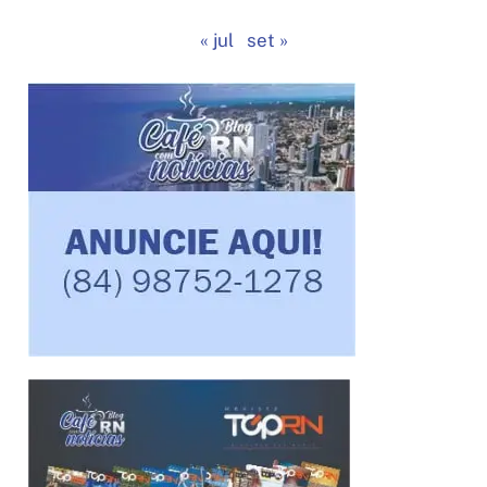
« jul
set »