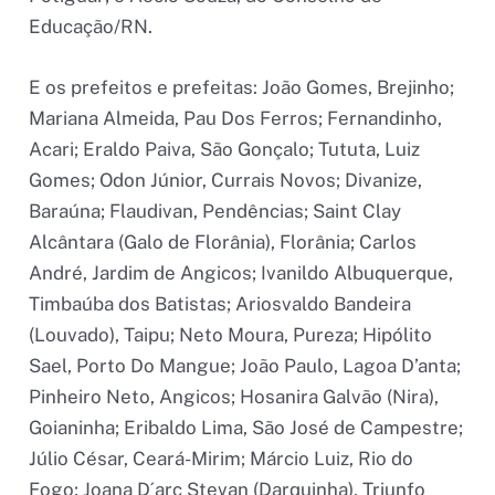
Educação/RN.
E os prefeitos e prefeitas: João Gomes, Brejinho;
Mariana Almeida, Pau Dos Ferros; Fernandinho,
Acari; Eraldo Paiva, São Gonçalo; Tututa, Luiz
Gomes; Odon Júnior, Currais Novos; Divanize,
Baraúna; Flaudivan, Pendências; Saint Clay
Alcântara (Galo de Florânia), Florânia; Carlos
André, Jardim de Angicos; Ivanildo Albuquerque,
Timbaúba dos Batistas; Ariosvaldo Bandeira
(Louvado), Taipu; Neto Moura, Pureza; Hipólito
Sael, Porto Do Mangue; João Paulo, Lagoa D’anta;
Pinheiro Neto, Angicos; Hosanira Galvão (Nira),
Goianinha; Eribaldo Lima, São José de Campestre;
Júlio César, Ceará-Mirim; Márcio Luiz, Rio do
Fogo; Joana D´arc Stevan (Darquinha), Triunfo