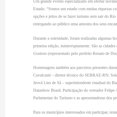
Um grande evento especializado em ofertar novidad
Estado. “Somos um estado com muitas riquezas cultu
opções e jeitos de se fazer turismo sem sair do Ri
entregando ao público uma amostra dos seus encant
Durante a solenidade, foram realizadas algumas h
primeira edição, ininterruptamente. São as cidades
Gostoso
(representado pelo prefeito Renato de Doqu
Homenagens também aos parceiros presentes durant
Cavalcanti – diretor técnico do SEBRAE-RN; Solan
Jeová Lins de Sá – superintendente estadual do 
Datashow Brasil. Participação do vereador Felipe 
Parlamentar do Turismo e as apresentadoras dos p
Para os municípios interessados em participar, re