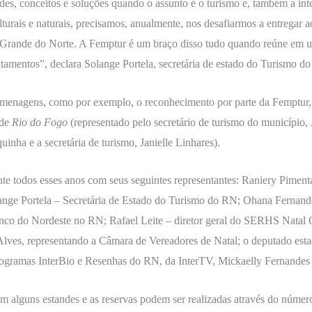
es, conceitos e soluções quando o assunto é o turismo e, também a inte
rais e naturais, precisamos, anualmente, nos desafiarmos a entregar ao
o Grande do Norte. A Femptur é um braço disso tudo quando reúne em um 
amentos”, declara Solange Portela, secretária de estado do Turismo d
omenagens, como por exemplo, o reconhecimento por parte da Femptur, 
 de
Rio do Fogo
(representado pelo secretário de turismo do município, 
inha e a secretária de turismo, Janielle Linhares).
e todos esses anos com seus seguintes representantes: Raniery Pimen
ge Portela – Secretária de Estado do Turismo do RN; Ohana Fernandes
Banco do Nordeste no RN; Rafael Leite – diretor geral do SERHS Nata
Alves, representando a Câmara de Vereadores de Natal; o deputado esta
rogramas InterBio e Resenhas do RN, da InterTV, Mickaelly Fernandes 
stam alguns estandes e as reservas podem ser realizadas através do núm