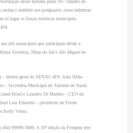
riorização desse turismo pelas 167 cidades do
 turista e também aos potiguares, essas inúmeras
só lugar as forças turísticas municipais,
o RN.
aos três municípios que participam desde a
Júnior Ferreira),
Tibau do Sul
e
São Miguel do
ta – diretor geral do SENAC-RN; João Hélio
 – Secretária Municipal de Turismo de Natal;
l Grand Hotel e Leandro Di Martins – CEO da
dual Luiz Eduardo – presidente da Frente
e Kelly Vieira.
ero (84) 99999-3080. A 10ª edição da Femptur tem