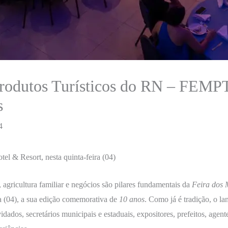
Produtos Turísticos do RN – FEMP
s
4
 & Resort, nesta quinta-feira (04)
, agricultura familiar e negócios são pilares fundamentais da
Feira dos 
a (04), a sua edição comemorativa de
10 anos
. Como já é tradição, o 
os, secretários municipais e estaduais, expositores, prefeitos, agentes