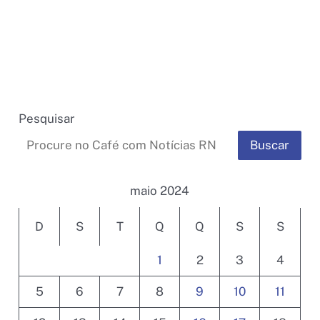
Pesquisar
Buscar
maio 2024
D
S
T
Q
Q
S
S
1
2
3
4
5
6
7
8
9
10
11