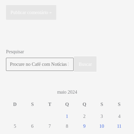
Pesquisar
Buscar
maio 2024
D
S
T
Q
Q
S
S
1
2
3
4
5
6
7
8
9
10
11