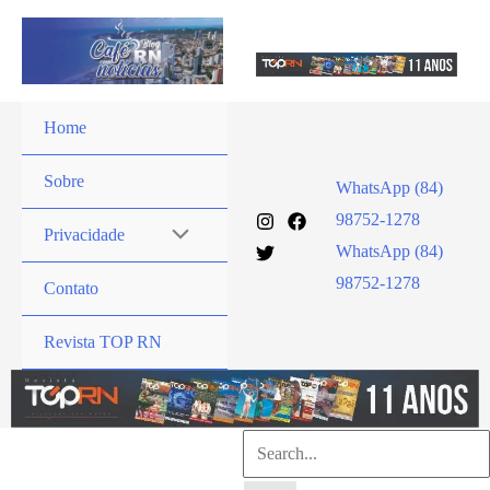
Ir
para
o
conteúdo
Home
Sobre
WhatsApp (84)
98752-1278
Privacidade
WhatsApp (84)
98752-1278
Contato
Revista TOP RN
Pesquisar