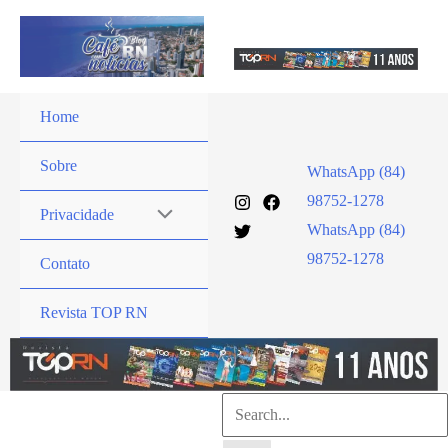
Ir
para
o
conteúdo
Home
Sobre
WhatsApp (84)
98752-1278
Privacidade
WhatsApp (84)
98752-1278
Contato
Revista TOP RN
Pesquisar