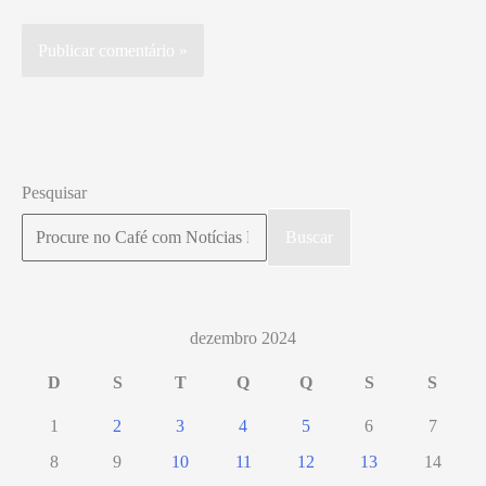
Pesquisar
Buscar
dezembro 2024
D
S
T
Q
Q
S
S
1
2
3
4
5
6
7
8
9
10
11
12
13
14