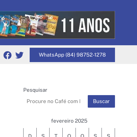
WhatsApp (84) 98752-1278
Pesquisar
Buscar
fevereiro 2025
D
S
T
Q
Q
S
S