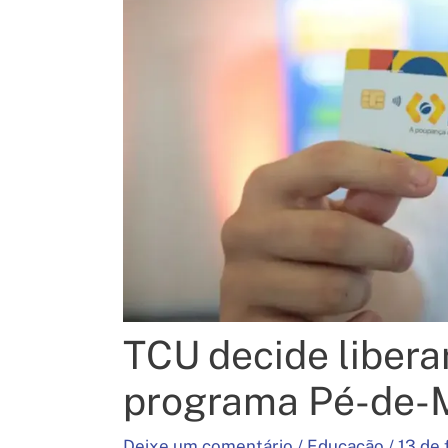
TCU decide liber
programa Pé-de-
Deixe um comentário
/
Educação
/
13 de 