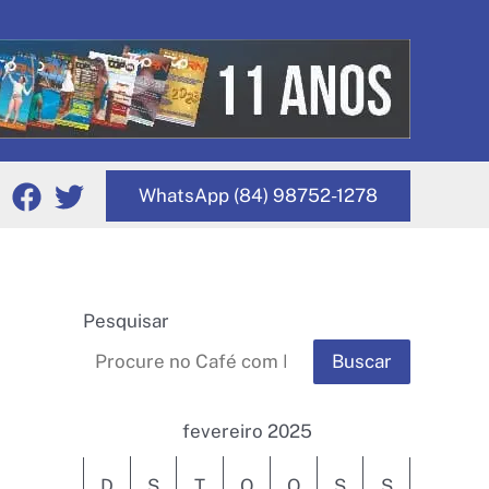
WhatsApp (84) 98752-1278
Pesquisar
Buscar
fevereiro 2025
D
S
T
Q
Q
S
S