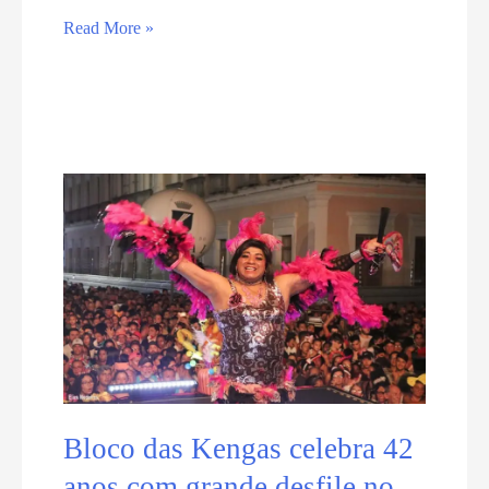
Período
Read More »
de
Carnaval
altera
funcionamento
de
Órgãos
do
Executivo
Estadual
Bloco das Kengas celebra 42
anos com grande desfile no