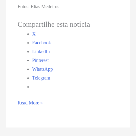
Fotos: Elias Medeiros
Compartilhe esta notícia
X
Facebook
LinkedIn
Pinterest
WhatsApp
Telegram
Bloco
Read More »
das
Kengas
celebra