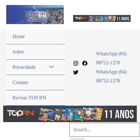
Ir
para
o
conteúdo
Home
Sobre
WhatsApp (84)
98752-1278
Privacidade
WhatsApp (84)
98752-1278
Contato
Revista TOP RN
Pesquisar