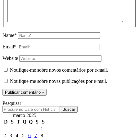
Name*
Email*
Website
Notifique-me sobre novos comentários por e-mail.
Notifique-me sobre novas publicações por e-mail.
Pesquisar
Buscar
março 2025
D
S
T
Q
Q
S
S
1
2
3
4
5
6
7
8