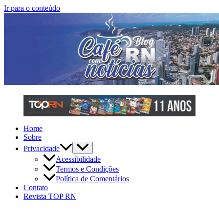
Ir para o conteúdo
Home
Sobre
Privacidade
Acessibilidade
Termos e Condições
Política de Comentários
Contato
Revista TOP RN