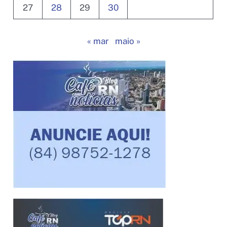
27
28
29
30
« mar
maio »