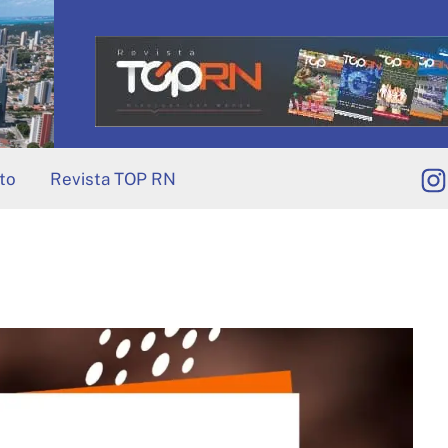
to
Revista TOP RN