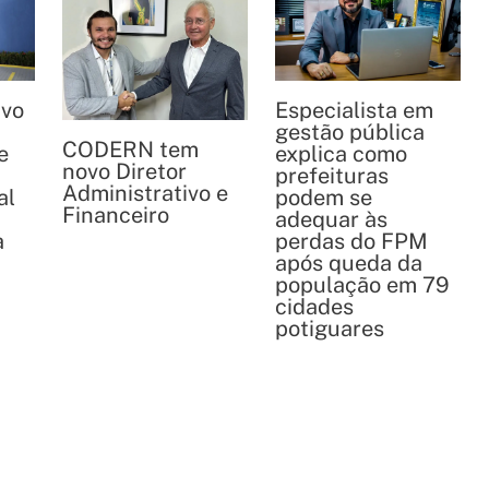
ivo
Especialista em
gestão pública
CODERN tem
e
explica como
novo Diretor
prefeituras
Administrativo e
al
podem se
Financeiro
adequar às
a
perdas do FPM
após queda da
população em 79
cidades
potiguares