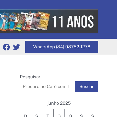
WhatsApp (84) 98752-1278
Pesquisar
Buscar
junho 2025
D
S
T
Q
Q
S
S