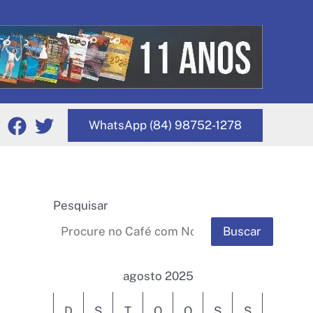
WhatsApp (84) 98752-1278
Pesquisar
Buscar
agosto 2025
D
S
T
Q
Q
S
S