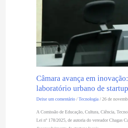
Câmara avança em inovação: 
laboratório urbano de startu
Deixe um comentário
/
Tecnologia
/
26 de novemb
A Comissão de Educação, Cultura, Ciência, Tecnol
Lei nº 178/2025, de autoria do vereador Chagas Ca