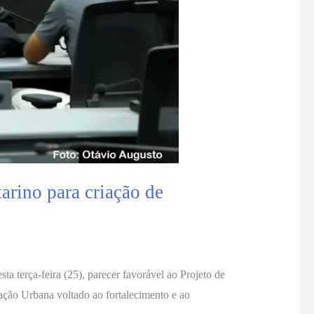
rino para criação de
terça-feira (25), parecer favorável ao Projeto de
ação Urbana voltado ao fortalecimento e ao