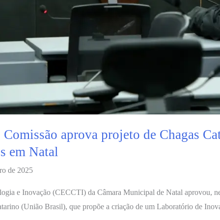
Comissão aprova projeto de Chagas Cata
ps em Natal
ro de 2025
ogia e Inovação (CECCTI) da Câmara Municipal de Natal aprovou, nesta 
tarino (União Brasil), que propõe a criação de um Laboratório de Inov