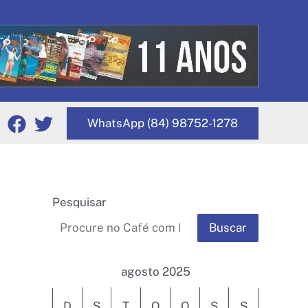
WhatsApp (84) 98752-1278
Pesquisar
Buscar
agosto 2025
D
S
T
Q
Q
S
S