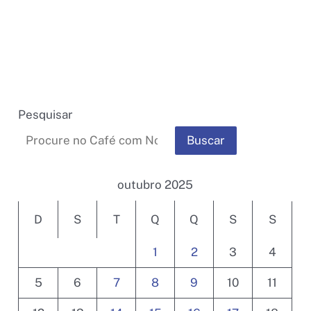
AMSO-
TR
participa
do
Smart
Cities
Pesquisar
Park
Buscar
2025
em
busca
outubro 2025
de
D
S
T
Q
Q
S
S
soluções
para
1
2
3
4
acelerar
a
5
6
7
8
9
10
11
transformação