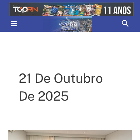
Ir
para
Pesq
o
conteúdo
21 De Outubro
De 2025