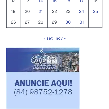
12
13
14
15
16
17
18
digital
nos
19
20
21
22
23
24
25
municípios
26
27
28
29
30
31
do
Seridó
Oriental
« set
nov »
e
Trairi