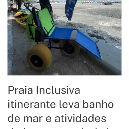
do
transporte
escolar
no
Seridó
e
Trairi
Praia Inclusiva
itinerante leva banho
de mar e atividades