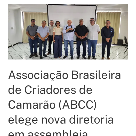
leva
banho
de
mar
e
atividades
de
lazer
Associação Brasileira
acessíveis
à
de Criadores de
Praia
da
Camarão (ABCC)
Redinha
elege nova diretoria
em assembleia