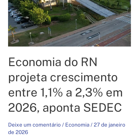
em
flagrante
na
Grande
Natal
Economia do RN
projeta crescimento
entre 1,1% a 2,3% em
2026, aponta SEDEC
Deixe um comentário
/
Economia
/
27 de janeiro
de 2026