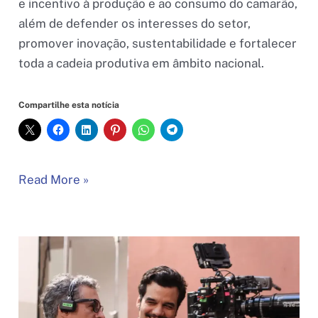
e incentivo à produção e ao consumo do camarão,
além de defender os interesses do setor,
promover inovação, sustentabilidade e fortalecer
toda a cadeia produtiva em âmbito nacional.
Compartilhe esta notícia
Associação
Read More »
Brasileira
de
Criadores
de
Camarão
(ABCC)
elege