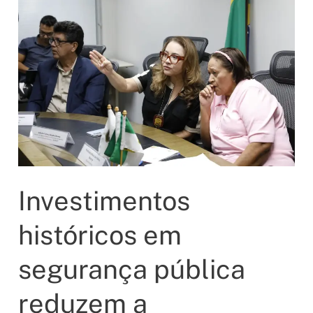
centro
do
Oscar
com
quatro
indicações
para
O
Agente
Secreto
Investimentos
históricos em
segurança pública
reduzem a