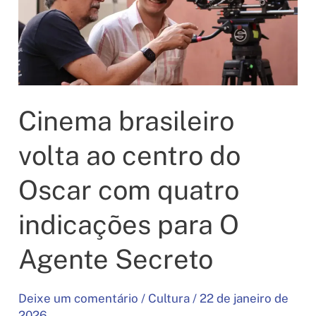
nova
diretoria
em
assembleia
realizada
Cinema brasileiro
em
Natal
volta ao centro do
Oscar com quatro
indicações para O
Agente Secreto
Deixe um comentário
/
Cultura
/
22 de janeiro de
2026