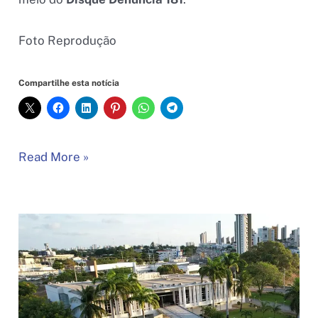
Foto Reprodução
Compartilhe esta notícia
Operação
Read More »
da
Polícia
Civil
prende
prefeito
de
Ielmo
Marinho