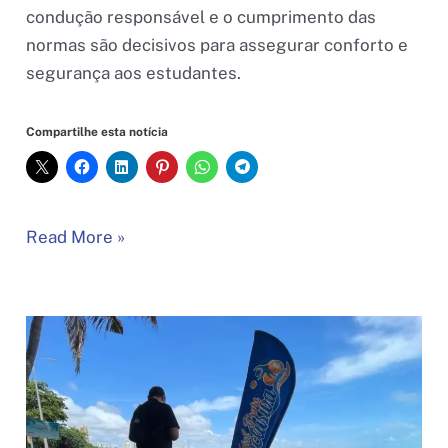
condução responsável e o cumprimento das
normas são decisivos para assegurar conforto e
segurança aos estudantes.
Compartilhe esta notícia
Capacitação
Read More »
da
AMSO-
TR
e
PRF
qualifica
profissionais