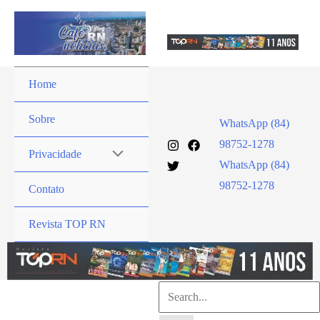
Ir
para
o
conteúdo
Home
Sobre
WhatsApp (84)
98752-1278
Privacidade
WhatsApp (84)
98752-1278
Contato
Revista TOP RN
Pesquisar