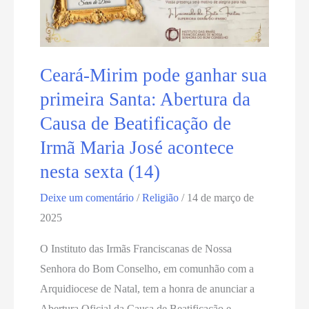
do
Amarante
Ceará-Mirim pode ganhar sua
primeira Santa: Abertura da
Causa de Beatificação de
Irmã Maria José acontece
nesta sexta (14)
Deixe um comentário
/
Religião
/
14 de março de
2025
O Instituto das Irmãs Franciscanas de Nossa
Senhora do Bom Conselho, em comunhão com a
Arquidiocese de Natal, tem a honra de anunciar a
Abertura Oficial da Causa de Beatificação e