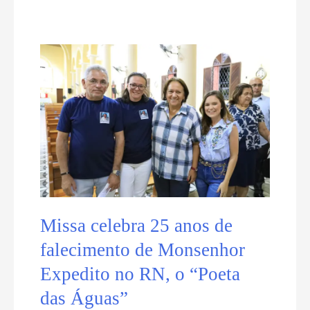
apresentará
relatório
sobre
novas
dioceses
no
RN
Missa celebra 25 anos de
falecimento de Monsenhor
Expedito no RN, o “Poeta
das Águas”