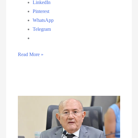
LinkedIn
Pinterest
WhatsApp
Telegram
Missa
Read More »
celebra
25
anos
de
falecimento
de
Monsenhor
Expedito
no