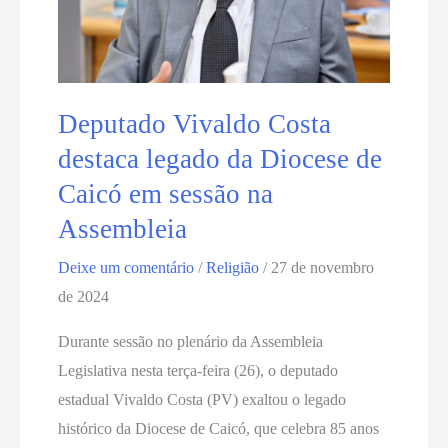
RN,
o
“Poeta
das
Deputado Vivaldo Costa
Águas”
destaca legado da Diocese de
Caicó em sessão na
Assembleia
Deixe um comentário
/
Religião
/
27 de novembro
de 2024
Durante sessão no plenário da Assembleia
Legislativa nesta terça-feira (26), o deputado
estadual Vivaldo Costa (PV) exaltou o legado
histórico da Diocese de Caicó, que celebra 85 anos