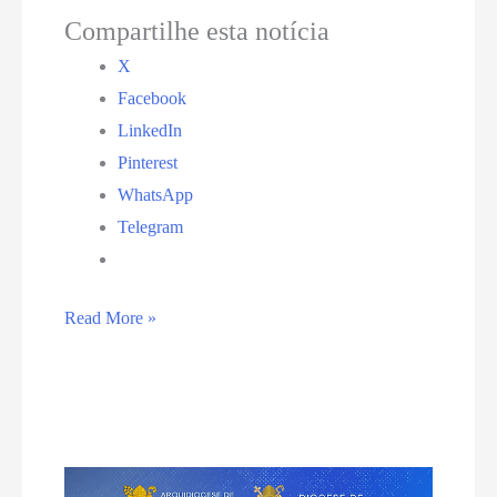
Compartilhe esta notícia
X
Facebook
LinkedIn
Pinterest
WhatsApp
Telegram
Ceará-
Read More »
Mirim
pode
ganhar
sua
primeira