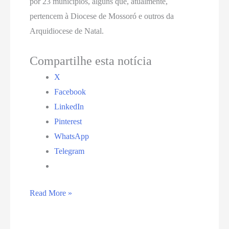
por 23 municípios, alguns que, atualmente,
pertencem à Diocese de Mossoró e outros da
Arquidiocese de Natal.
Compartilhe esta notícia
X
Facebook
LinkedIn
Pinterest
WhatsApp
Telegram
Arcebispo
Read More »
de
Natal