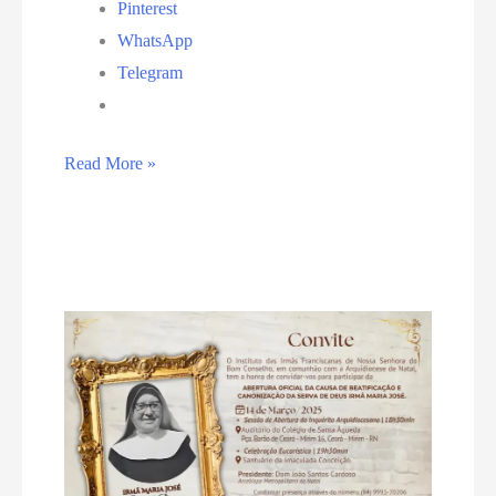
Pinterest
WhatsApp
Telegram
Capela
Read More »
e
Monumento
dos
Mártires
se
tornam
Santuário
em
São
Gonçalo