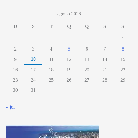
transporte
continua
agosto 2026
até
D
S
T
Q
Q
S
S
março
1
2
3
4
5
6
7
8
10
9
11
12
13
14
15
16
17
18
19
20
21
22
23
24
25
26
27
28
29
30
31
« jul