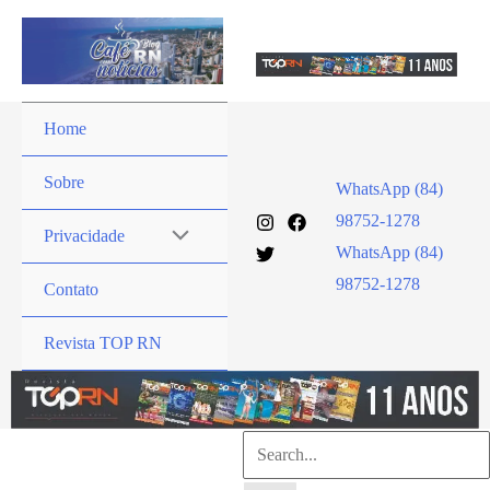
Ir
para
o
conteúdo
Home
Sobre
WhatsApp (84)
98752-1278
Privacidade
WhatsApp (84)
98752-1278
Contato
Revista TOP RN
Pesquisar