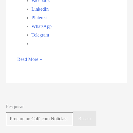
Facebook
LinkedIn
Pinterest
WhatsApp
Telegram
Isenção
Read More »
de
ICMS
sobre
o
diesel
Pesquisar
para
Buscar
empresas
de