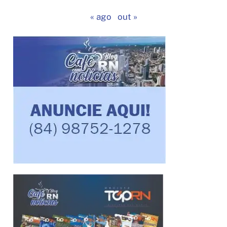
« ago
out »