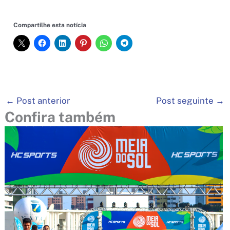
Compartilhe esta notícia
←
Post anterior
Post seguinte
→
Confira também