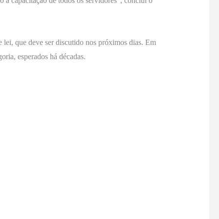
o à capacitação de todos os servidores”, conclui o
 lei, que deve ser discutido nos próximos dias. Em
goria, esperados há décadas.