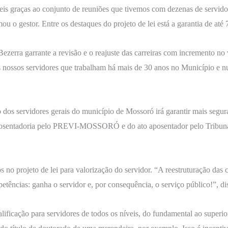
is graças ao conjunto de reuniões que tivemos com dezenas de servidor
mou o gestor. Entre os destaques do projeto de lei está a garantia de até
Bezerra garrante a revisão e o reajuste das carreiras com incremento no
s nossos servidores que trabalham há mais de 30 anos no Município e n
os servidores gerais do município de Mossoró irá garantir mais seguran
e aposentadoria pelo PREVI-MOSSORÓ e do ato aposentador pelo Tribun
no projeto de lei para valorização do servidor. “A reestruturação das ca
tências: ganha o servidor e, por consequência, o serviço público!”, dis
lificação para servidores de todos os níveis, do fundamental ao superi