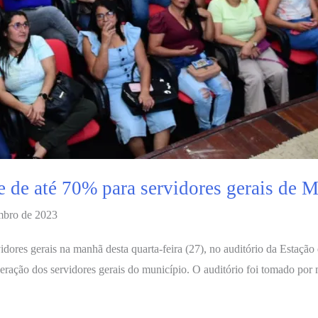
ste de até 70% para servidores gerais de 
mbro de 2023
dores gerais na manhã desta quarta-feira (27), no auditório da Estação 
ação dos servidores gerais do município. O auditório foi tomado por