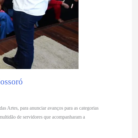
Mossoró
das Artes, para anunciar avanços para as categorias
 multidão de servidores que acompanharam a