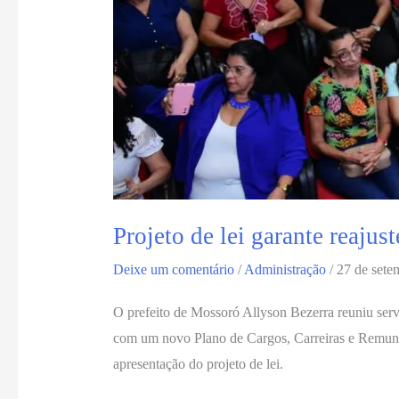
Projeto de lei garante reaju
Deixe um comentário
/
Administração
/
27 de sete
O prefeito de Mossoró Allyson Bezerra reuniu servi
com um novo Plano de Cargos, Carreiras e Remuner
apresentação do projeto de lei.