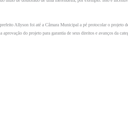
do título de doutorado de uma merendeira, por exemplo. Isso é incentiv
efeito Allyson foi até a Câmara Municipal a pé protocolar o projeto de
 a aprovação do projeto para garantia de seus direitos e avanços da cate