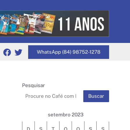
WhatsApp (84) 98752-1278
Pesquisar
Buscar
setembro 2023
D
S
T
Q
Q
S
S