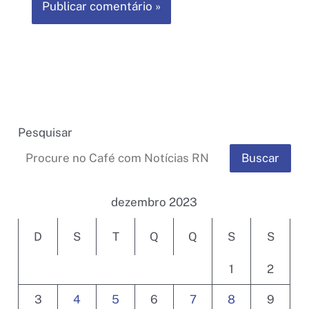
Pesquisar
Buscar
dezembro 2023
D
S
T
Q
Q
S
S
1
2
3
4
5
6
7
8
9