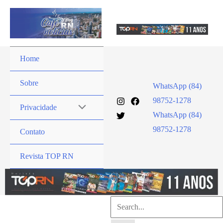
Ir
para
o
conteúdo
Home
Sobre
WhatsApp (84)
98752-1278
Privacidade
WhatsApp (84)
98752-1278
Contato
Revista TOP RN
Pesquisar