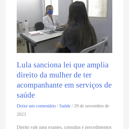
mais
de
1.700
moradores
de
Natal
com
seguro
Lula sanciona lei que amplia
habitacional
direito da mulher de ter
por
acompanhante em serviços de
problemas
saúde
em
imóveis
Deixe um comentário
/
Saúde
/
29 de novembro de
2023
Direito vale para exames, consultas e procedimentos