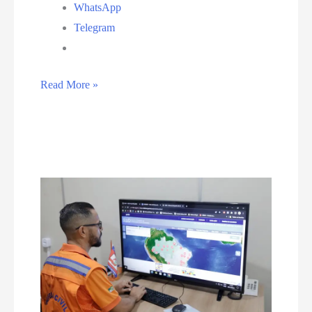
WhatsApp
Telegram
Sistema
Read More »
de
Trens
Urbanos
retoma
operação
nesta
quarta-
feira