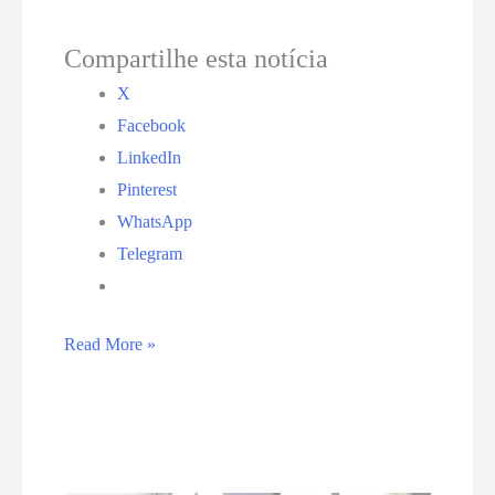
Compartilhe esta notícia
X
Facebook
LinkedIn
Pinterest
WhatsApp
Telegram
Mutirão
Read More »
de
mediação
vai
indenizar