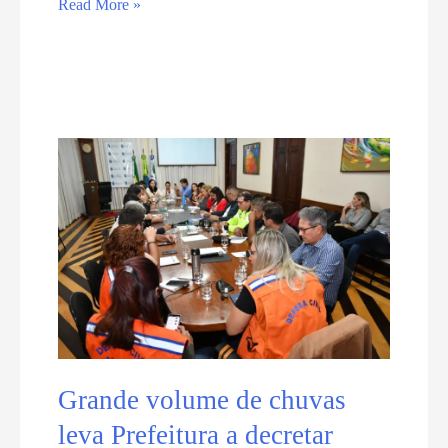
Bombeiros
Read More »
atendem
mais
de
100
ocorrências
na
Grande
Natal
Grande volume de chuvas
leva Prefeitura a decretar