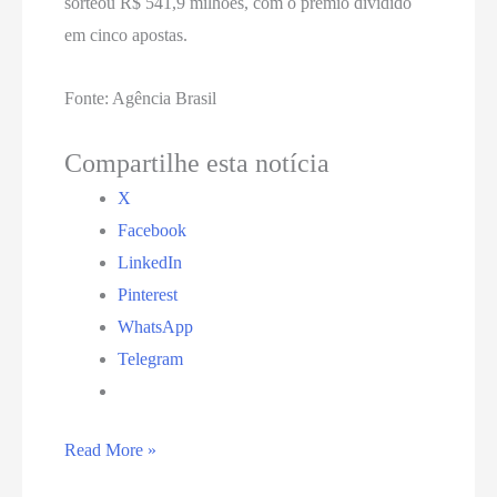
sorteou R$ 541,9 milhões, com o prêmio dividido
em cinco apostas.
Fonte: Agência Brasil
Compartilhe esta notícia
X
Facebook
LinkedIn
Pinterest
WhatsApp
Telegram
Mega-
Read More »
Sena