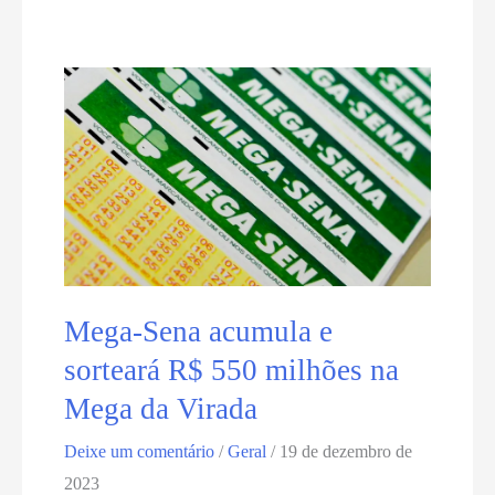
ministros
lista
de
obras
e
programas
para
2024
Mega-Sena acumula e
sorteará R$ 550 milhões na
Mega da Virada
Deixe um comentário
/
Geral
/
19 de dezembro de
2023