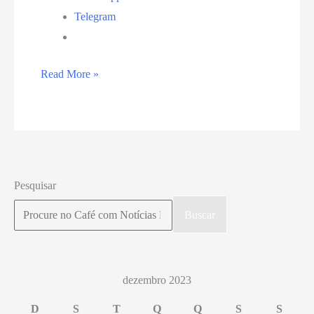
Telegram
Cajueiro
Read More »
de
Pirangi
completa
135
anos
Pesquisar
na
Buscar
próxima
quarta-
feira
dezembro 2023
D
S
T
Q
Q
S
S