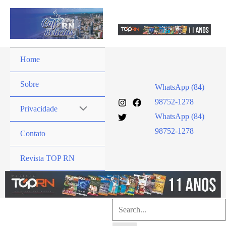
Ir
para
o
conteúdo
Home
Sobre
WhatsApp (84)
98752-1278
Privacidade
WhatsApp (84)
98752-1278
Contato
Revista TOP RN
Pesquisar