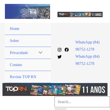
Ir
para
o
conteúdo
Home
Sobre
WhatsApp (84)
98752-1278
Privacidade
WhatsApp (84)
98752-1278
Contato
Revista TOP RN
Pesquisar