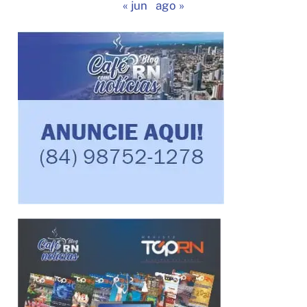
« jun
ago »